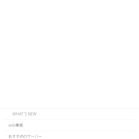
カテゴリー
ABOUT US
JOINTS
ODZ
WEB
EVENT
INFORMATION
BLOG
WHAT'S NEW
web集客
おすすめのサーバー