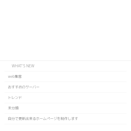
JOINTS
ODZ
WEB
EVENT
INFORMATION
BLOG
WHAT'S NEW
web集客
おすすめのサーバー
トレンド
未分類
自分で更新出来るホームページを制作します