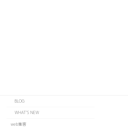
カテゴリー
ABOUT US
JOINTS
ODZ
WEB
EVENT
INFORMATION
BLOG
WHAT'S NEW
web集客