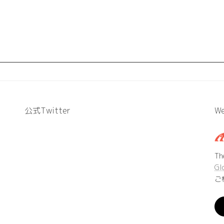
公式Twitter
We
T
Gl
ご