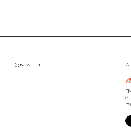
公式Twitter
We
T
Gl
ご