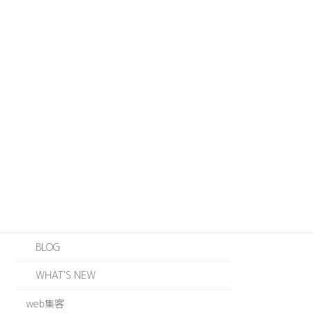
カテゴリー
ABOUT US
JOINTS
ODZ
WEB
EVENT
INFORMATION
BLOG
WHAT'S NEW
web集客