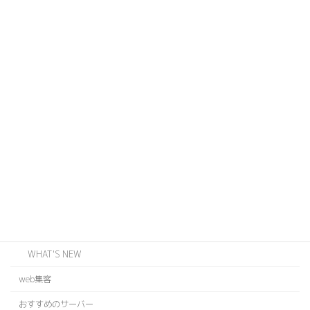
カテゴリー
ABOUT US
JOINTS
ODZ
WEB
EVENT
INFORMATION
BLOG
WHAT'S NEW
web集客
おすすめのサーバー