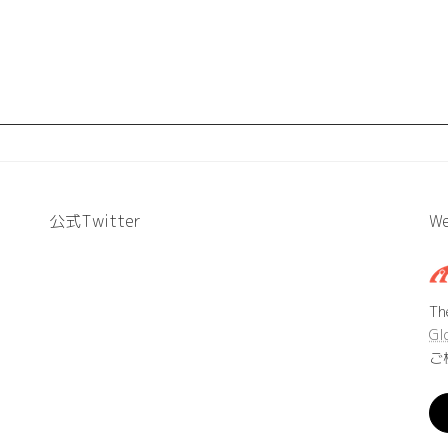
公式Twitter
We
T
Gl
ご