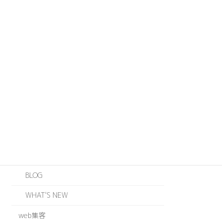
カテゴリー
ABOUT US
JOINTS
ODZ
WEB
EVENT
INFORMATION
BLOG
WHAT'S NEW
web集客