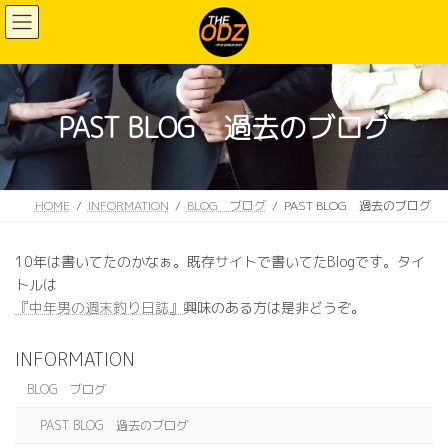
コ
ナ
ン
ビ
テ
ゲ
ン
ー
ツ
シ
へ
ョ
PAST BLOG 過去のブログ
ス
ン
キ
に
ッ
移
プ
動
HOME
INFORMATION
BLOG ブログ
PAST BLOG 過去のブログ
10年は書いてたのかなぁ。既存サイトで書いてたBlogです。タイ
トルは
『中年男の週末釣り日誌』
興味のある方は是非どうぞ。
INFORMATION
BLOG ブログ
PAST BLOG 過去のブログ