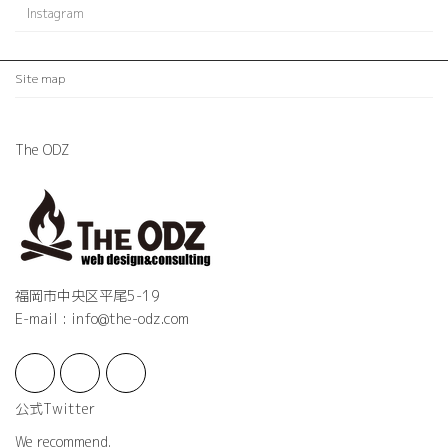
Instagram
Site map
The ODZ
福岡市中央区平尾5-19
E-mail : info@the-odz.com
公式Twitter
We recommend.