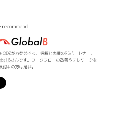
 recommend.
he ODZがお勧めする、信頼と実績のRSパートナー、
obal B
さんです。ワークフローの改善やテレワークを
検討中の方は是非。