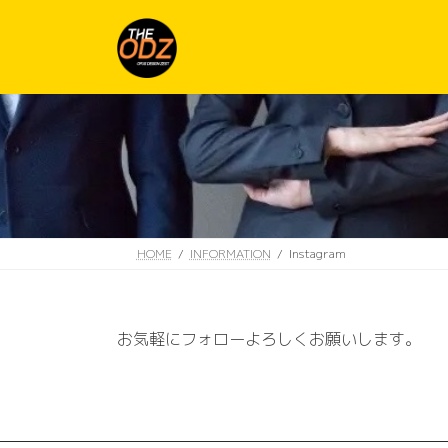
コ
ナ
ン
ビ
テ
ゲ
ン
ー
ツ
シ
へ
ョ
ス
ン
キ
に
ッ
移
プ
動
HOME
INFORMATION
Instagram
お気軽にフォローよろしくお願いします。