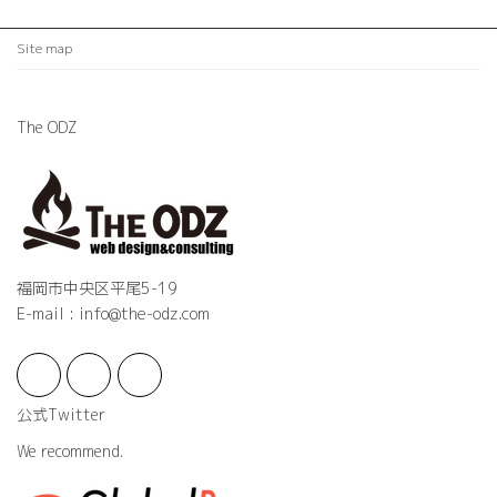
Site map
The ODZ
福岡市中央区平尾5-19
E-mail : info@the-odz.com
公式Twitter
We recommend.