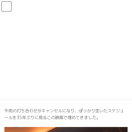
コ
ナ
ン
ビ
テ
ゲ
ン
ー
ツ
シ
へ
ョ
BLOG ブログ
ス
ン
キ
に
ッ
移
プ
動
HOME
BLOG ブログ
INFORMATION
BLOG
『トップガン マーベリック』
『トップガン マーベリック』
最
2022年6月14日
2022年6月14日
オーディーズ
終
更
午前の打ち合わせがキャンセルになり、ぽっかり空いたスケジュ
新
日
ールを35年ぶりに見るこの映画で埋めてきました。
時
: