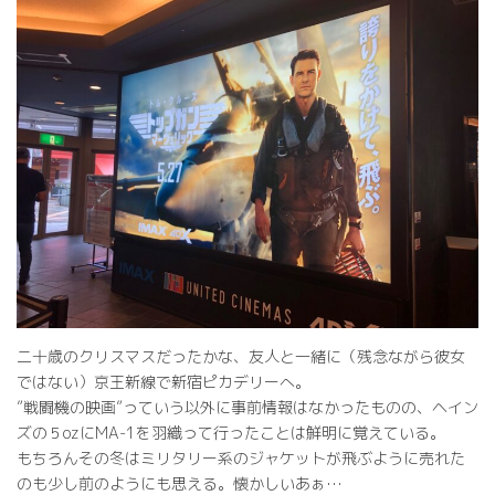
二十歳のクリスマスだったかな、友人と一緒に（残念ながら彼女
ではない）京王新線で新宿ピカデリーへ。
”戦闘機の映画”っていう以外に事前情報はなかったものの、ヘイン
ズの５ozにMA-1を羽織って行ったことは鮮明に覚えている。
もちろんその冬はミリタリー系のジャケットが飛ぶように売れた
のも少し前のようにも思える。懐かしいあぁ…