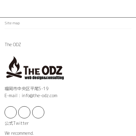
Site map
The ODZ
福岡市中央区平尾5-19
E-mail : info@the-odz.com
公式Twitter
We recommend.