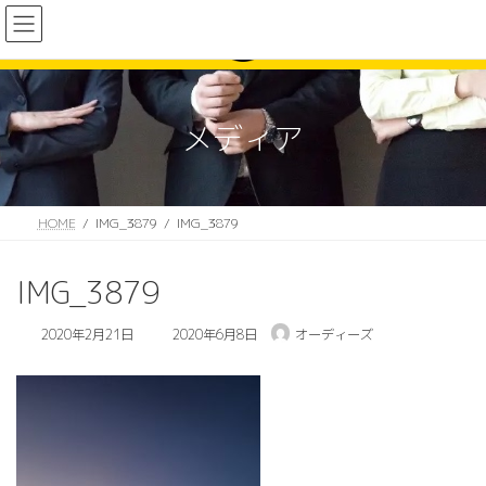
コ
ナ
ン
ビ
テ
ゲ
ン
ー
ツ
シ
へ
ョ
メディア
ス
ン
キ
に
ッ
移
プ
動
HOME
IMG_3879
IMG_3879
IMG_3879
最
2020年2月21日
2020年6月8日
オーディーズ
終
更
新
日
時
: