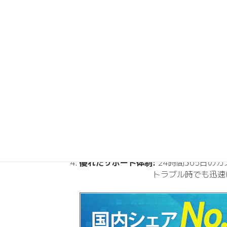
Xサーバーの特徴
Xサーバーの最大の魅力は、その高いパフォ
高速なレスポンス:
Xサーバーは最新の
これにより、ユーザー体験が向上
堅牢なセキュリティ:
サイバー攻撃や不
Xサーバーを利用することで、
カスタマイズ可能:
Xサーバーは多機能
これにより、柔軟なサーバー
優れたサポート体制:
24時間365日の
トラブル時でも迅速に対応し