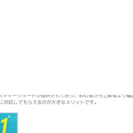
ーマンスと安定性にあります。以下、Xサーバーの主な特徴を詳
ハードウェアと最適化技術を駆使して、ウェブサイトの高速化
し、サイトのSEOランキングも向上する可能性が高
正アクセスからの保護を重視して、強固なセキュリティ対策を
データの安全性を確保できます。
な管理ツールを提供し、ユーザーのニーズに合わせてカスタマ
運用が実現できます。
カスタマーサポートが提供されており、初心者から上級者まで
てもらえるのが大きなメリットです。