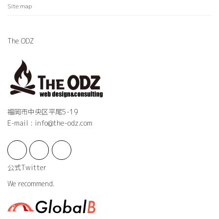
Site map
The ODZ
福岡市中央区平尾5-19
E-mail : info@the-odz.com
公式Twitter
We recommend.