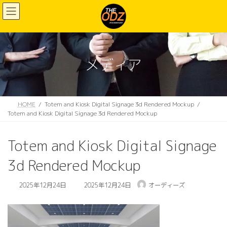
コ
ナ
ン
ビ
テ
ゲ
ン
ー
ツ
シ
へ
ョ
メディア
ス
ン
キ
に
ッ
移
プ
動
HOME
Totem and Kiosk Digital Signage 3d Rendered Mockup
Totem and Kiosk Digital Signage 3d Rendered Mockup
Totem and Kiosk Digital Signage
3d Rendered Mockup
最
2025年12月24日
2025年12月24日
オーディーズ
終
更
新
日