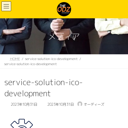
コ
ナ
ン
ビ
テ
ゲ
ン
ー
ツ
シ
へ
ョ
メディア
ス
ン
キ
に
ッ
移
プ
動
HOME
service-solution-ico-development
service-solution-ico-development
service-solution-ico-
development
最
2023年10月31日
2023年10月31日
オーディーズ
終
更
新
日