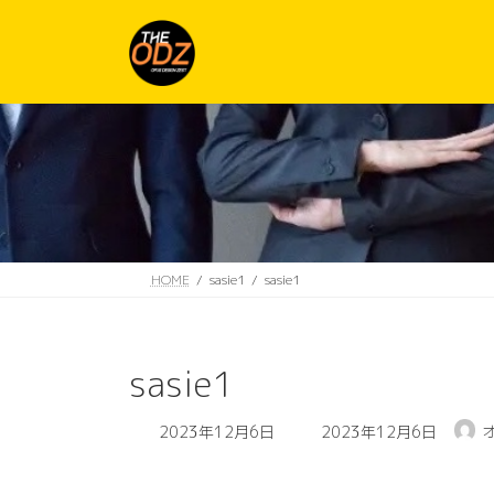
コ
ナ
ン
ビ
テ
ゲ
ン
ー
ツ
シ
へ
ョ
ス
ン
キ
に
ッ
移
プ
動
HOME
sasie1
sasie1
sasie1
最
2023年12月6日
2023年12月6日
終
更
新