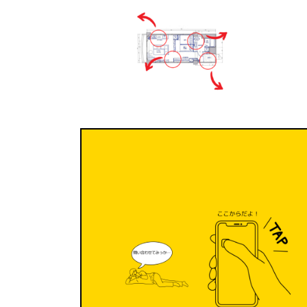
日
時
: