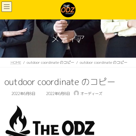
コ
ナ
ン
ビ
テ
ゲ
ン
ー
ツ
シ
へ
ョ
メディア
ス
ン
キ
に
ッ
移
プ
動
HOME
outdoor coordinate のコピー
outdoor coordinate のコピー
outdoor coordinate のコピー
最
2022年6月8日
2022年6月8日
オーディーズ
終
更
新
日
時
: