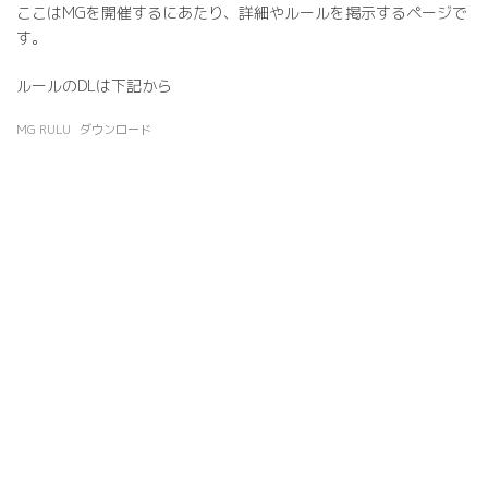
コ
ナ
ここはMGを開催するにあたり、詳細やルールを掲示するページで
ン
ビ
す。
テ
ゲ
ン
ー
ルールのDLは下記から
ツ
シ
へ
ョ
MG RULU
ダウンロード
ス
ン
キ
に
ッ
移
プ
動