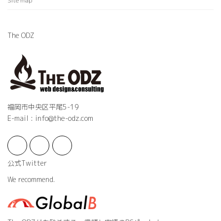
Site map
The ODZ
福岡市中央区平尾5-19
E-mail : info@the-odz.com
公式Twitter
We recommend.