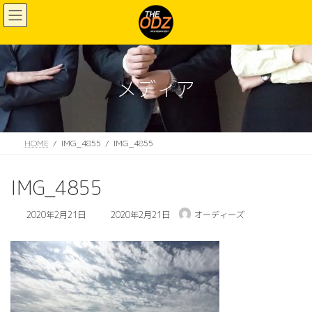
コ
ナ
ン
ビ
テ
ゲ
ン
ー
ツ
シ
へ
ョ
メディア
ス
ン
キ
に
ッ
移
プ
動
HOME
IMG_4855
IMG_4855
IMG_4855
最
2020年2月21日
2020年2月21日
オーディーズ
終
更
新
日
時
: