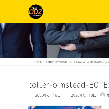
コ
ナ
ン
ビ
テ
ゲ
ン
ー
ツ
シ
へ
ョ
ス
ン
キ
に
ッ
移
プ
動
HOME
colter-olmstead-E0TEz8wSXTU-unsplashのコ
colter-olmstead-E0
最
2020年6月18日
2020年6月18日
終
更
新