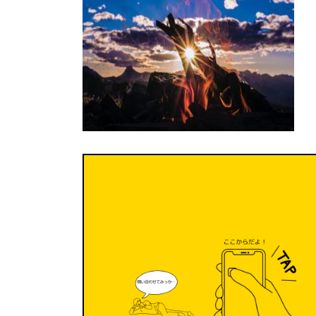
日
時
: