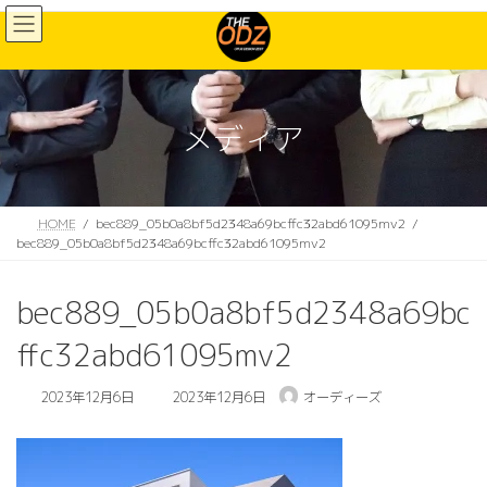
コ
ナ
ン
ビ
テ
ゲ
ン
ー
ツ
シ
へ
ョ
メディア
ス
ン
キ
に
ッ
移
プ
動
HOME
bec889_05b0a8bf5d2348a69bcffc32abd61095mv2
bec889_05b0a8bf5d2348a69bcffc32abd61095mv2
bec889_05b0a8bf5d2348a69bc
ffc32abd61095mv2
最
2023年12月6日
2023年12月6日
オーディーズ
終
更
新
日