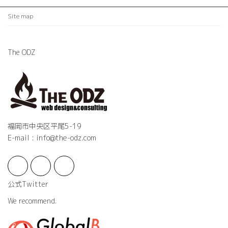
Site map
The ODZ
福岡市中央区平尾5-19
E-mail : info@the-odz.com
公式Twitter
We recommend.