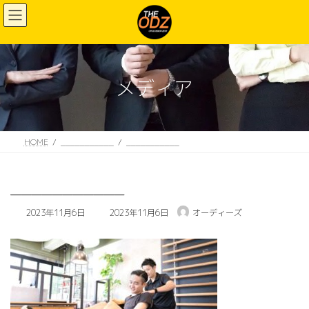
コ
ナ
ン
ビ
テ
ゲ
ン
ー
ツ
シ
へ
ョ
メディア
ス
ン
キ
に
ッ
移
プ
動
HOME
___________
___________
___________
最
2023年11月6日
2023年11月6日
オーディーズ
終
更
新
日
時
: