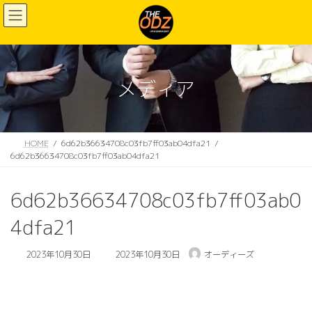
コ
ナ
ン
ビ
テ
ゲ
ン
ー
ツ
シ
へ
ョ
メディア
ス
ン
キ
に
ッ
移
プ
動
HOME
6d62b36634708c03fb7ff03ab04dfa21
6d62b36634708c03fb7ff03ab04dfa21
6d62b36634708c03fb7ff03ab0
4dfa21
最
2023年10月30日
2023年10月30日
オーディーズ
終
更
新
日