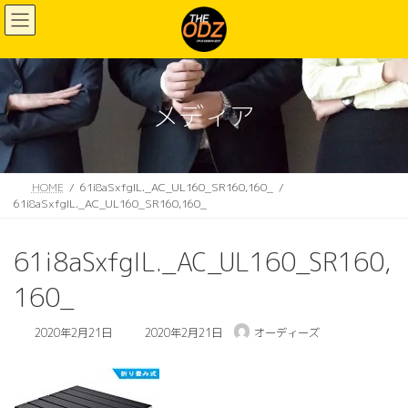
コ
ナ
ン
ビ
テ
ゲ
ン
ー
ツ
シ
へ
ョ
メディア
ス
ン
キ
に
ッ
移
プ
動
HOME
61i8aSxfgIL._AC_UL160_SR160,160_
61i8aSxfgIL._AC_UL160_SR160,160_
61i8aSxfgIL._AC_UL160_SR160,
160_
最
2020年2月21日
2020年2月21日
オーディーズ
終
更
新
日