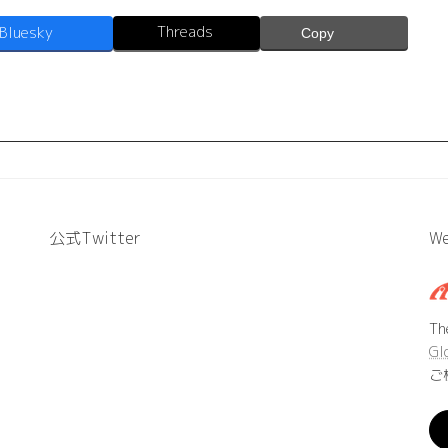
Threads
Bluesky
Copy
公式Twitter
We
T
Gl
ご