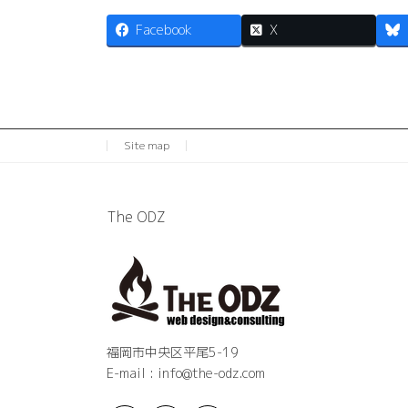
Facebook
X
Site map
The ODZ
福岡市中央区平尾5-19
E-mail : info@the-odz.com