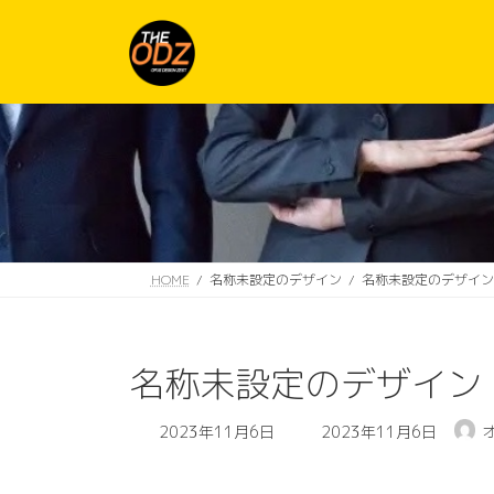
コ
ナ
ン
ビ
テ
ゲ
ン
ー
ツ
シ
へ
ョ
ス
ン
キ
に
ッ
移
プ
動
HOME
名称未設定のデザイン
名称未設定のデザイン
名称未設定のデザイン
最
2023年11月6日
2023年11月6日
終
更
動
新