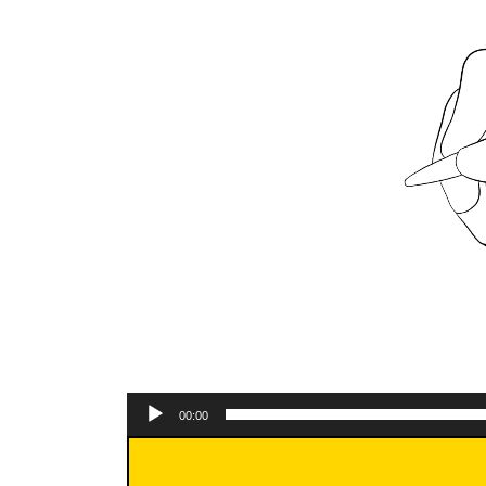
画
日
時
プ
:
レ
ー
ヤ
ー
00:00