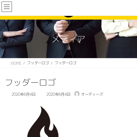
コ
ナ
ン
ビ
テ
ゲ
ン
ー
ツ
シ
へ
ョ
メディア
ス
ン
キ
に
ッ
移
プ
動
HOME
フッダーロゴ
フッダーロゴ
フッダーロゴ
最
2020年6月4日
2020年6月4日
オーディーズ
終
更
新
日
時
: