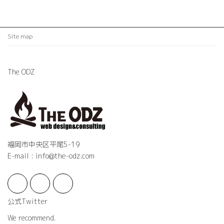
Site map
The ODZ
福岡市中央区平尾5-19
E-mail : info@the-odz.com
公式Twitter
We recommend.