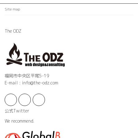
Site map
The ODZ
福岡市中央区平尾5-19
E-mail : info@the-odz.com
公式Twitter
We recommend.