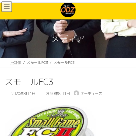
コ
ナ
ン
ビ
テ
ゲ
ン
ー
ツ
シ
へ
ョ
メディア
ス
ン
キ
に
ッ
移
プ
動
HOME
スモールFC3
スモールFC3
スモールFC3
最
2020年8月1日
2020年8月1日
オーディーズ
終
更
新
日
時
: